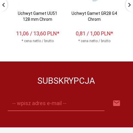
Uchwyt Gamet UU51
Uchwyt Gamet GR28 G4
Ga
128 mm Chrom
Chrom
11,
06
/ 13,60
PLN*
0,
81
/ 1,00
PLN*
* cena netto / brutto
* cena netto / brutto
SUBSKRYPCJA
-- wpisz adres e-mail --